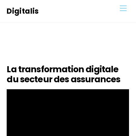
Skip
Men
Digitalis
to
content
31
JANVIER
2021
La transformation digitale
du secteur des assurances