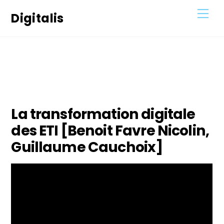
Skip
Men
Digitalis
to
content
24
SEPTEMBRE
2021
La transformation digitale
des ETI [Benoit Favre Nicolin,
Guillaume Cauchoix]