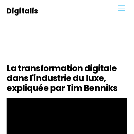
Skip
Men
Digitalis
to
content
14
FÉVRIER
2022
La transformation digitale
dans l'industrie du luxe,
expliquée par Tim Benniks