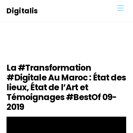
Skip
Men
Digitalis
to
content
2
DÉCEMBRE
2020
La #Transformation
#Digitale Au Maroc : État des
lieux, État de l’Art et
Témoignages #BestOf 09-
2019