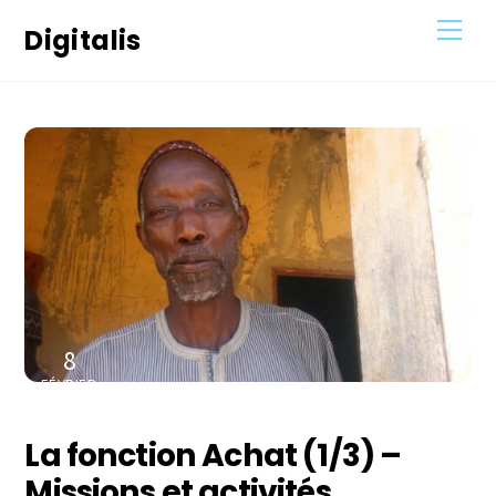
Skip
Men
Digitalis
to
content
8
FÉVRIER
2021
La fonction Achat (1/3) –
Missions et activités