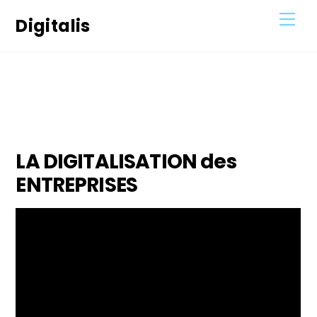
Skip
Men
Digitalis
to
content
4
JANVIER
2021
LA DIGITALISATION des
ENTREPRISES