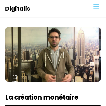
Skip
Men
Digitalis
to
content
13
JUIN
2021
La création monétaire