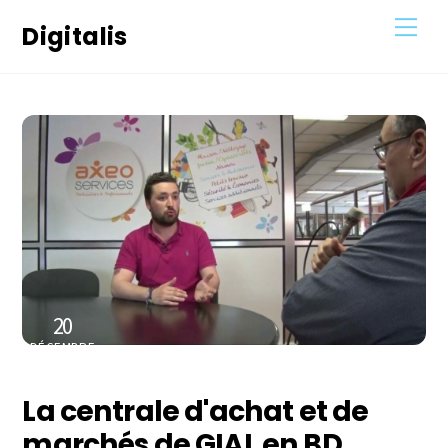
Skip
Men
Digitalis
to
content
20
DÉCEMBRE
2020
La centrale d'achat et de
marchés de GIAL en BD