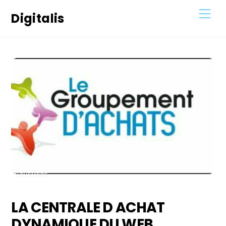
Skip
Men
Digitalis
to
content
25
NOVEMBRE
2020
LA CENTRALE D ACHAT
DYNAMIQUE DU WEB