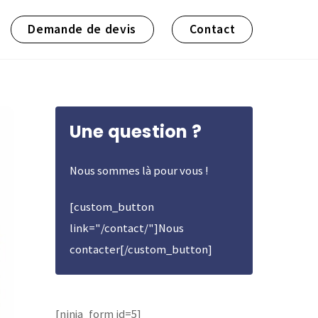
Demande de devis
Contact
Une question ?
Nous sommes là pour vous !
[custom_button
link="/contact/"]Nous
contacter[/custom_button]
[ninja_form id=5]