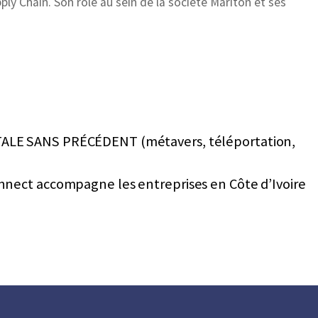
y Chain. Son rôle au sein de la société Mariton et ses
ALE SANS PRÉCÉDENT (métavers, téléportation,
Connect accompagne les entreprises en Côte d’Ivoire