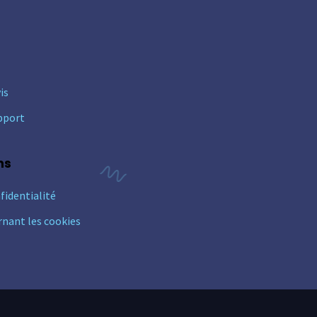
is
pport
ns
fidentialité
rnant les cookies