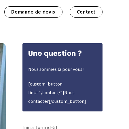
Demande de devis
Contact
Une question ?
Nous sommes là pour vous !
[custom_button
link="/contact/"]Nous
contacter[/custom_button]
[ninja_form id=5]