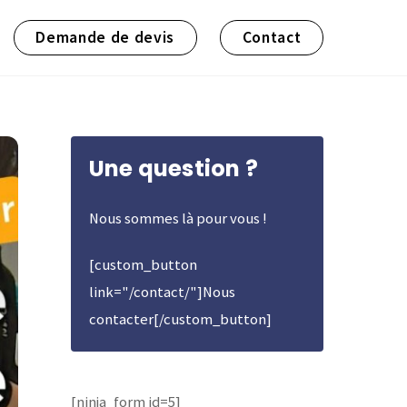
Demande de devis
Contact
Une question ?
Nous sommes là pour vous !
[custom_button
link="/contact/"]Nous
contacter[/custom_button]
[ninja_form id=5]