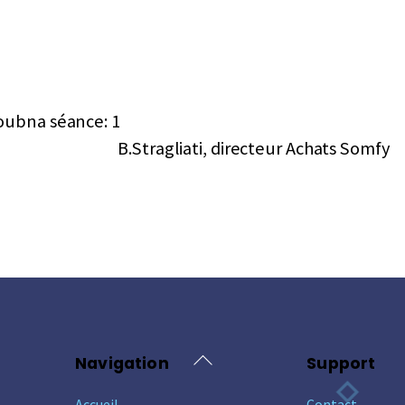
oubna séance: 1
B.Stragliati, directeur Achats Somfy
Back
Navigation
Support
To
Accueil
Contact