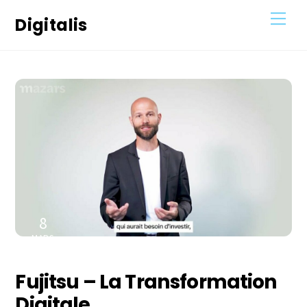
Skip
Men
Digitalis
to
content
8
MARS
2023
Fujitsu – La Transformation
Digitale