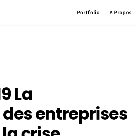
Portfolio
A Propos
9 La
n des entreprises
 la crise