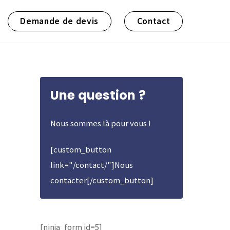
Demande de devis
Contact
Une question ?
Nous sommes là pour vous !
[custom_button
link="/contact/"]Nous
contacter[/custom_button]
[ninja_form id=5]