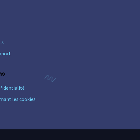
is
pport
ns
fidentialité
rnant les cookies