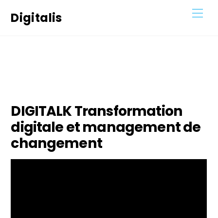
Skip
Men
Digitalis
to
content
28
DÉCEMBRE
2020
DIGITALK Transformation
digitale et management de
changement