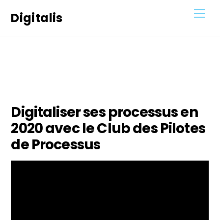
Skip
Men
Digitalis
to
content
23
JUIN
2021
Digitaliser ses processus en
2020 avec le Club des Pilotes
de Processus