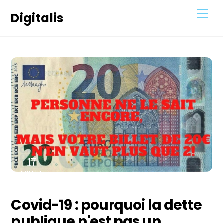
Skip
Men
Digitalis
to
content
17
JUILLET
2021
Covid-19 : pourquoi la dette
publique n'est pas un