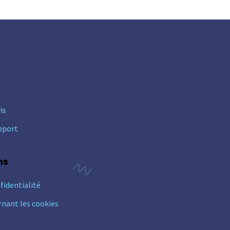
is
pport
ns
fidentialité
rnant les cookies