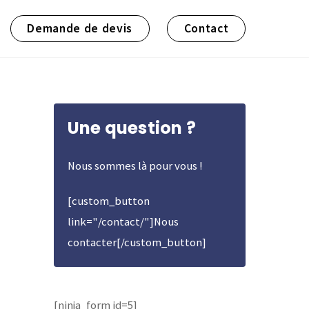
Demande de devis
Contact
Une question ?
Nous sommes là pour vous !
[custom_button
link="/contact/"]Nous
contacter[/custom_button]
[ninja_form id=5]