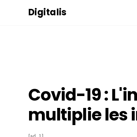
Skip
Digitalis
to
content
11
NOVEMBRE
2020
Covid-19 : L'i
multiplie les 
[ad_1]