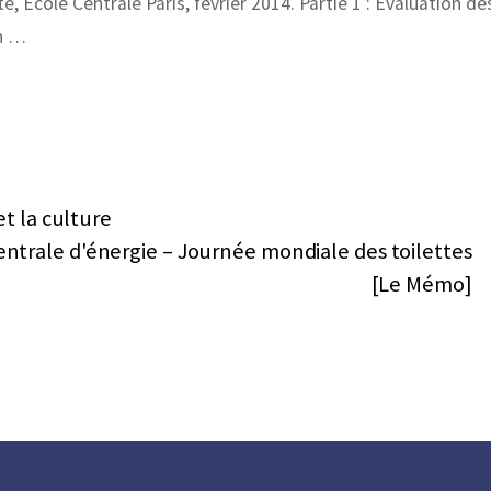
, Ecole Centrale Paris, février 2014. Partie 1 : Evaluation de
on …
et la culture
entrale d'énergie – Journée mondiale des toilettes
[Le Mémo]