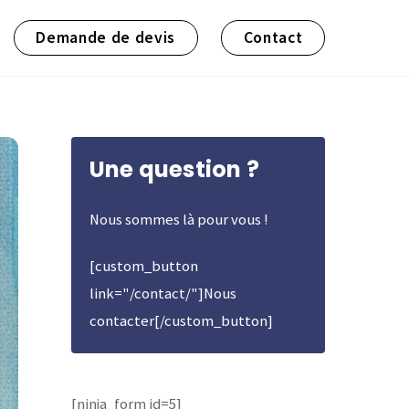
Demande de devis
Contact
Une question ?
Nous sommes là pour vous !
[custom_button
link="/contact/"]Nous
contacter[/custom_button]
[ninja_form id=5]