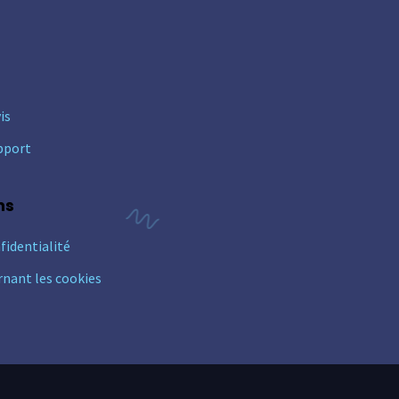
is
pport
ns
fidentialité
rnant les cookies