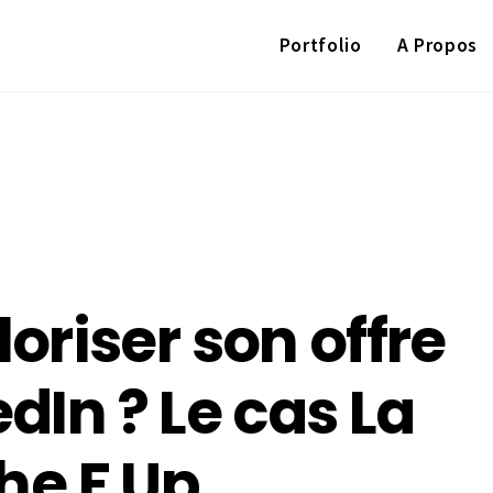
Portfolio
A Propos
riser son offre
dIn ? Le cas La
The F Up