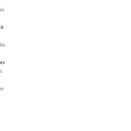
ais
ck
ubs
ses
és
es