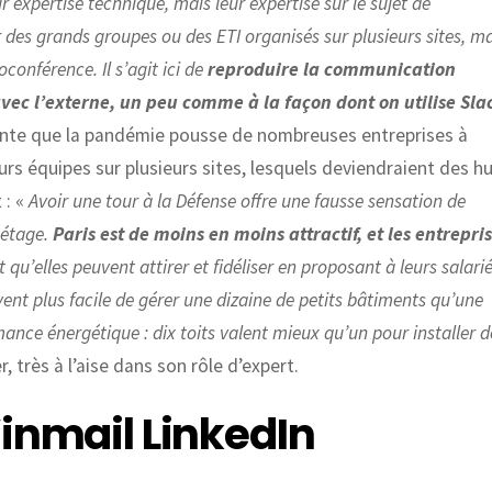
ur expertise technique, mais leur expertise sur le sujet de
r des grands groupes ou des ETI organisés sur plusieurs sites, m
conférence. Il s’agit ici de
reproduire la communication
 avec l’externe, un peu comme à la façon dont on utilise Sla
sante que la pandémie pousse de nombreuses entreprises à
urs équipes sur plusieurs sites, lesquels deviendraient des h
 : «
Avoir une tour à la Défense offre une fausse sensation de
 étage.
Paris est de moins en moins attractif, et les entrepri
et qu’elles peuvent attirer et fidéliser en proposant à leurs salari
uvent plus facile de gérer une dizaine de petits bâtiments qu’une
mance énergétique : dix toits valent mieux qu’un pour installer d
, très à l’aise dans son rôle d’expert.
’inmail LinkedIn