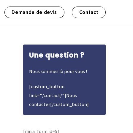
Demande de devis
Contact
Une question ?
Nous sommes là pour vous !
[custom_button
link="/contact/"]Nous
contacter[/custom_button]
[ninja_form id=5]