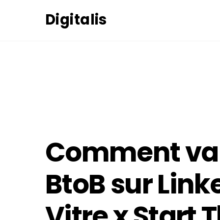
Skip
Digitalis
to
content
24
FÉVRIER
2021
Comment valo
BtoB sur Linke
Vitre x Start 