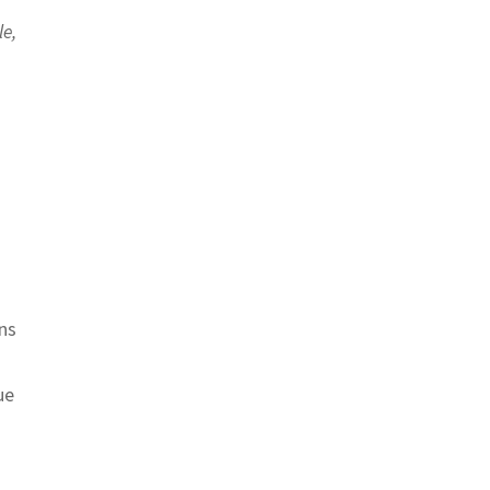
le,
ns
ue