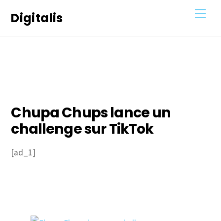
Skip
Men
Digitalis
to
content
9
AVRIL
2021
Chupa Chups lance un
challenge sur TikTok
[ad_1]