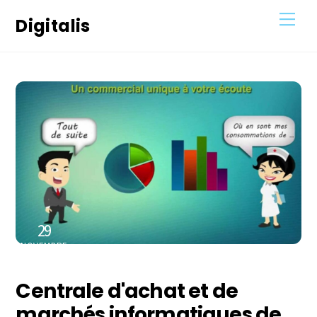
Skip
Men
Digitalis
to
content
29
NOVEMBRE
2020
Centrale d'achat et de
marchés informatiques de