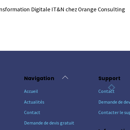
ransformation Digitale IT&N chez Orange Consulting
Back
Navigation
Support
To
Accueil
Contact
Top
Actualités
Demande de dev
Contact
Contacter le su
Demande de devis gratuit