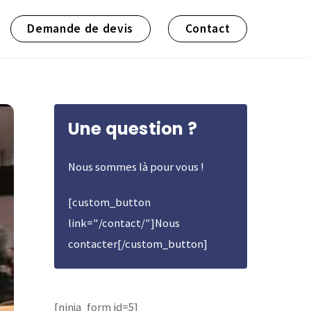
Demande de devis
Contact
Une question ?
Nous sommes là pour vous !
[custom_button
link="/contact/"]Nous
contacter[/custom_button]
[ninja_form id=5]