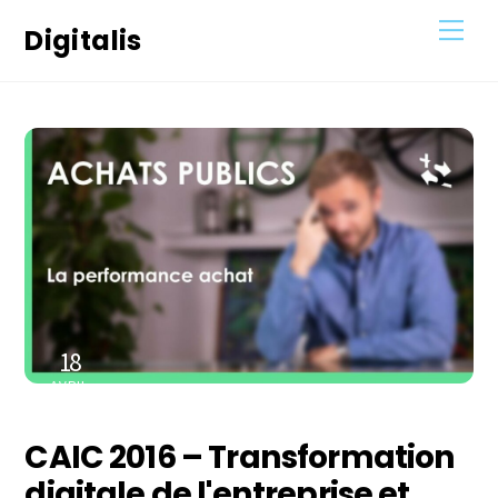
Skip
Men
Digitalis
to
content
18
AVRIL
2023
CAIC 2016 – Transformation
digitale de l'entreprise et