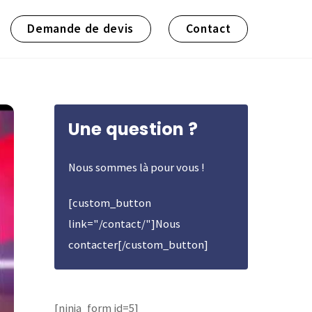
Demande de devis
Contact
Une question ?
Nous sommes là pour vous !
[custom_button
link="/contact/"]Nous
contacter[/custom_button]
[ninja_form id=5]