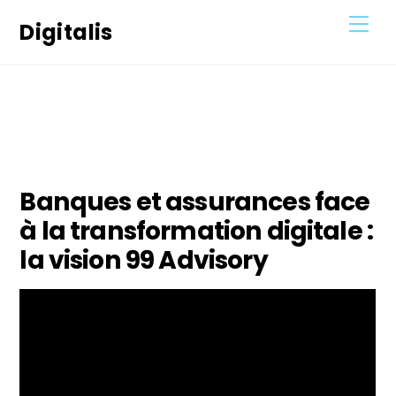
Skip
Men
Digitalis
to
content
24
NOVEMBRE
2020
Banques et assurances face
à la transformation digitale :
la vision 99 Advisory