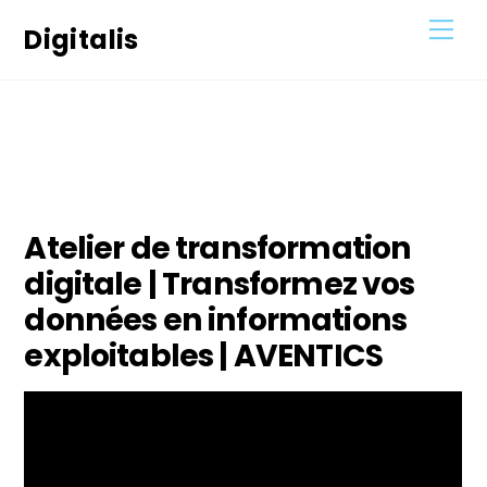
Skip
Men
Digitalis
to
content
5
FÉVRIER
2022
Atelier de transformation
digitale | Transformez vos
données en informations
exploitables | AVENTICS