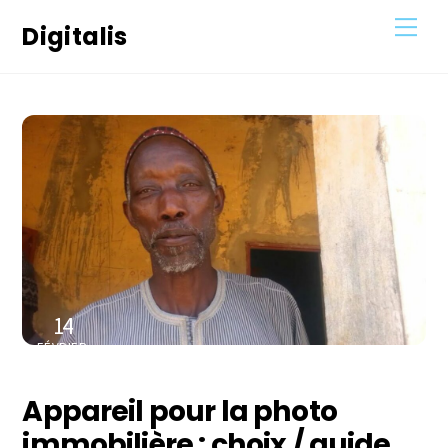
Skip
Men
Digitalis
to
content
14
FÉVRIER
2021
Appareil pour la photo
immobilière : choix / guide