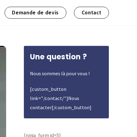
Demande de devis
Contact
Une question ?
Nous sommes là pour vous !
[custom_button
link="/contact/"]Nous
contacter[/custom_button]
[ninja_form id=5]