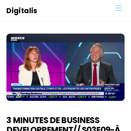
Skip
Men
Digitalis
to
content
20
JUIN
2023
3 MINUTES DE BUSINESS
DEVELOPPEMENT// S03E09-À