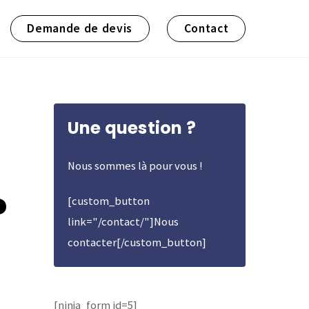
Demande de devis
Contact
Une question ?
Nous sommes là pour vous !
?
[custom_button
link="/contact/"]Nous
contacter[/custom_button]
[ninja_form id=5]