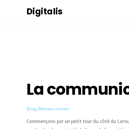
Skip
Digitalis
to
content
17
MAI
2020
La communica
Blog
,
Réseaux sociaux
Commençons par un petit tour du côté du Larou