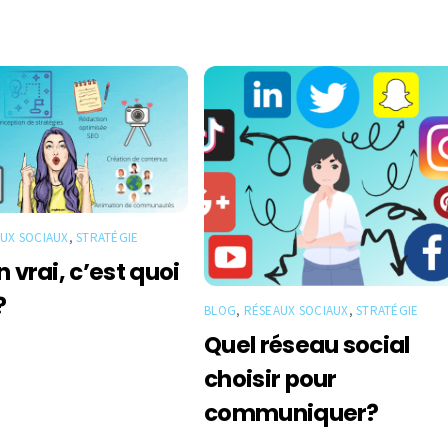
UX SOCIAUX
,
STRATÉGIE
 vrai, c’est quoi
?
BLOG
,
RÉSEAUX SOCIAUX
,
STRATÉGIE
Quel réseau social
choisir pour
communiquer?