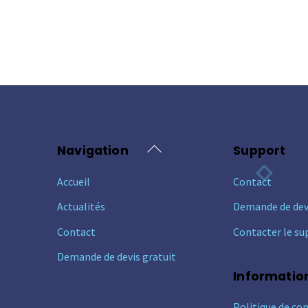
Back
Navigation
Support
To
Accueil
Contact
Top
Actualités
Demande de dev
Contact
Contacter le su
Demande de devis gratuit
Informatio
Politique de con