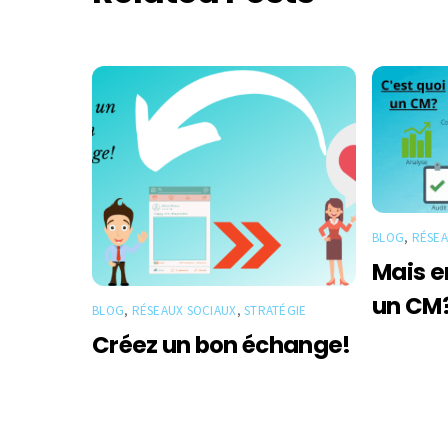
BLOG
,
RÉSEA
Mais en
un CM
BLOG
,
RÉSEAUX SOCIAUX
,
STRATÉGIE
Créez un bon échange!