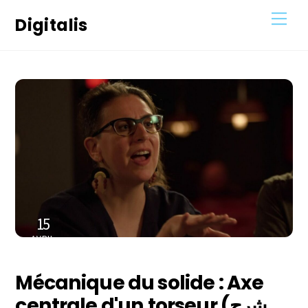
Skip
Men
Digitalis
to
content
15
AVRIL
2021
Mécanique du solide : Axe
centrale d'un torseur (شرح