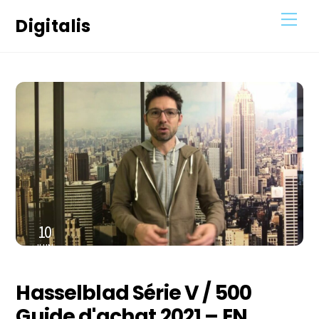
Skip
Men
Digitalis
to
content
10
JUIN
2021
Hasselblad Série V / 500
Guide d'achat 2021 – EN