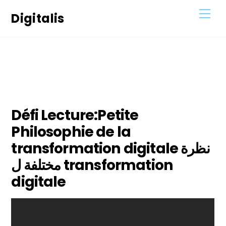
Skip
Men
Digitalis
to
content
12
FÉVRIER
2021
Défi Lecture:Petite
Philosophie de la
transformation digitale نظرة
مختلفة ل transformation
digitale