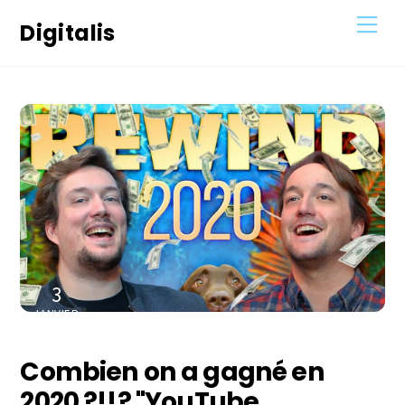
Skip
Men
Digitalis
to
content
3
JANVIER
2021
Combien on a gagné en
2020 ?!!? "YouTube