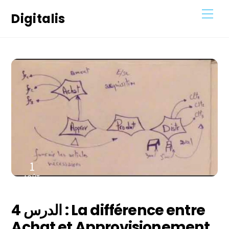
Skip
Men
Digitalis
to
content
1
AOÛT
2021
الدرس 4 : La différence entre
Achat et Approvisionement